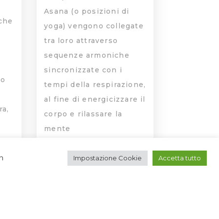
Asana (o posizioni di
che
yoga) vengono collegate
tra loro attraverso
sequenze armoniche
sincronizzate con i
no
tempi della respirazione,
al fine di energicizzare il
ra,
corpo e rilassare la
mente
à
,
n
Impostazione Cookie
Accetta tutto
RGIA