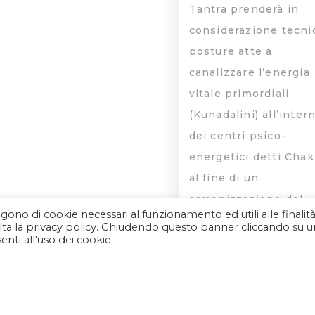
Tantra prenderà in
considerazione tecni
posture atte a
canalizzare l’energia
vitale primordiali
(Kunadalini) all’inter
dei centri psico-
energetici detti Chak
al fine di un
armonizzazione del
algono di cookie necessari al funzionamento ed utili alle finalit
corpo fisico, psichico
nsulta la privacy policy. Chiudendo questo banner cliccando su u
nti all'uso dei cookie.
energetico
YOGA DELL’ENE