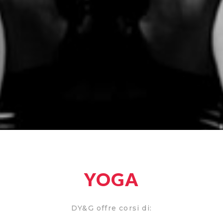
YOGA
DY&G offre corsi di: